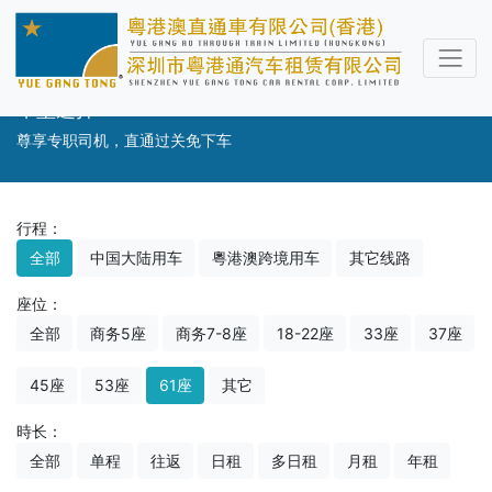
车型选择
尊享专职司机，直通过关免下车
行程：
全部
中国大陆用车
粵港澳跨境用车
其它线路
座位：
全部
商务5座
商务7-8座
18-22座
33座
37座
45座
53座
61座
其它
時长：
全部
单程
往返
日租
多日租
月租
年租