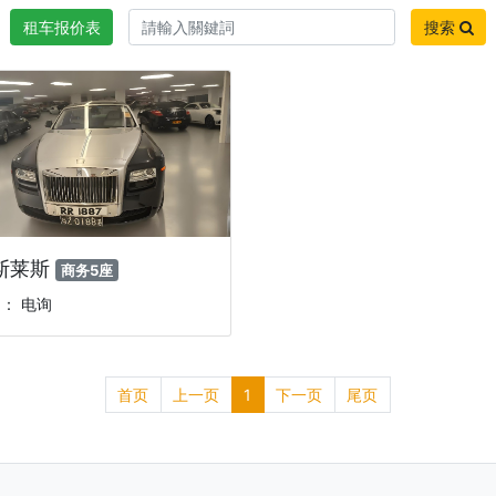
租车报价表
搜索
斯莱斯
商务5座
： 电询
首页
上一页
1
下一页
尾页