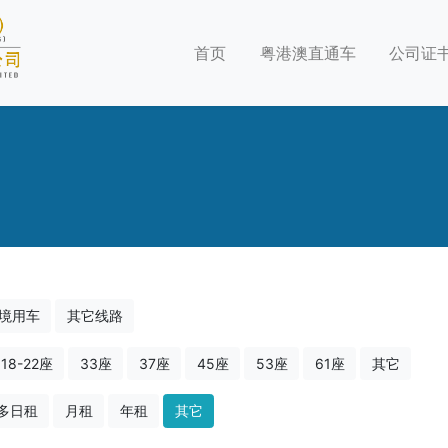
首页
粤港澳直通车
公司证
境用车
其它线路
18-22座
33座
37座
45座
53座
61座
其它
多日租
月租
年租
其它