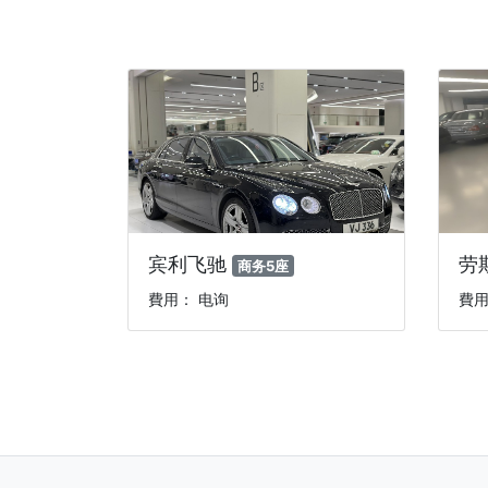
宾利飞驰
劳
商务5座
費用： 电询
費用