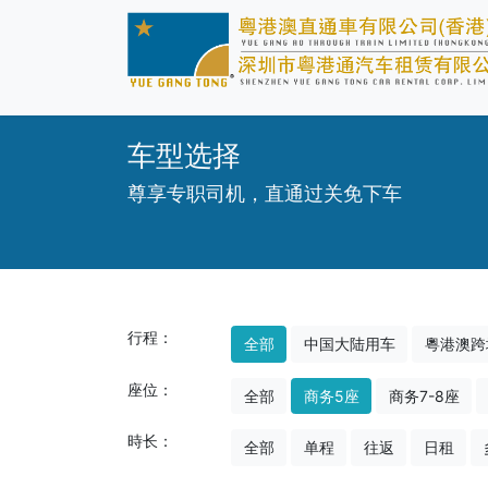
车型选择
尊享专职司机，直通过关免下车
行程：
全部
中国大陆用车
粵港澳跨
座位：
全部
商务5座
商务7-8座
時长：
全部
单程
往返
日租