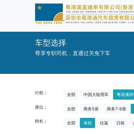
车型选择
尊享专职司机，直通过关免下车
行程：
全部
中国大陆用车
粵港澳跨
座位：
全部
商务5座
商务7-8座
時长：
全部
单程
往返
日租