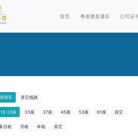
首页
粤港澳直通车
公司证
境用车
其它线路
18-22座
33座
37座
45座
53座
61座
其它
多日租
月租
年租
其它