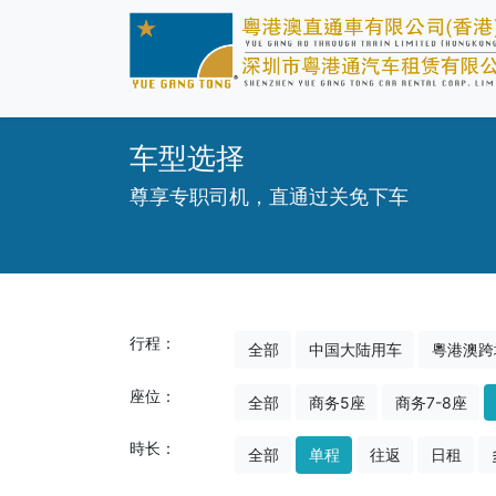
车型选择
尊享专职司机，直通过关免下车
行程：
全部
中国大陆用车
粵港澳跨
座位：
全部
商务5座
商务7-8座
時长：
全部
单程
往返
日租