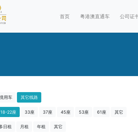
首页
粤港澳直通车
公司证
境用车
其它线路
18-22座
33座
37座
45座
53座
61座
其它
多日租
月租
年租
其它