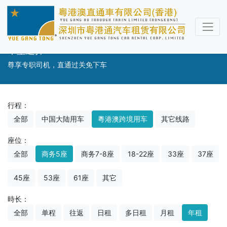
车型选择
尊享专职司机，直通过关免下车
行程：
全部
中国大陆用车
粵港澳跨境用车
其它线路
座位：
全部
商务5座
商务7-8座
18-22座
33座
37座
45座
53座
61座
其它
時长：
全部
单程
往返
日租
多日租
月租
年租