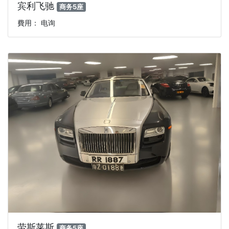
宾利飞驰
商务5座
費用： 电询
劳斯莱斯
商务5座