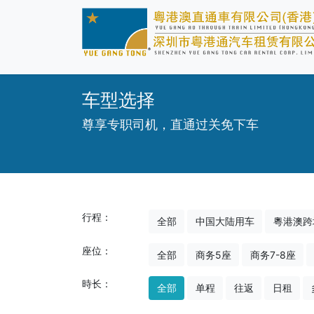
车型选择
尊享专职司机，直通过关免下车
行程：
全部
中国大陆用车
粵港澳跨
座位：
全部
商务5座
商务7-8座
時长：
全部
单程
往返
日租