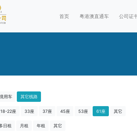
首页
粤港澳直通车
公司证
境用车
其它线路
18-22座
33座
37座
45座
53座
61座
其它
多日租
月租
年租
其它