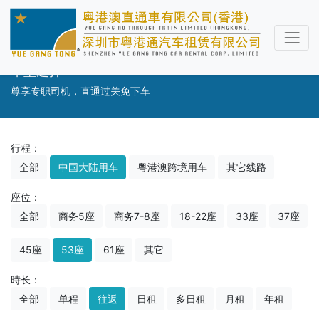
车型选择
尊享专职司机，直通过关免下车
行程：
全部
中国大陆用车
粵港澳跨境用车
其它线路
座位：
全部
商务5座
商务7-8座
18-22座
33座
37座
45座
53座
61座
其它
時长：
全部
单程
往返
日租
多日租
月租
年租