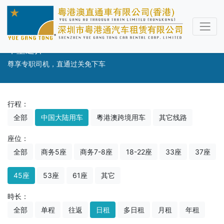
车型选择
尊享专职司机，直通过关免下车
行程：
全部
中国大陆用车
粵港澳跨境用车
其它线路
座位：
全部
商务5座
商务7-8座
18-22座
33座
37座
45座
53座
61座
其它
時长：
全部
单程
往返
日租
多日租
月租
年租