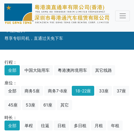
车型选择
尊享专职司机，直通过关免下车
行程：
全部
中国大陆用车
粵港澳跨境用车
其它线路
座位：
全部
商务5座
商务7-8座
18-22座
33座
37座
45座
53座
61座
其它
時长：
全部
单程
往返
日租
多日租
月租
年租