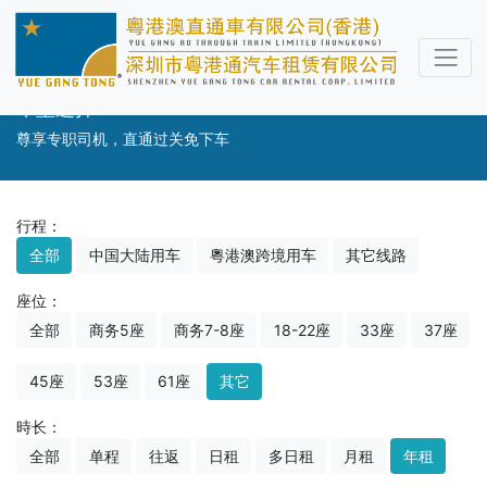
车型选择
尊享专职司机，直通过关免下车
行程：
全部
中国大陆用车
粵港澳跨境用车
其它线路
座位：
全部
商务5座
商务7-8座
18-22座
33座
37座
45座
53座
61座
其它
時长：
全部
单程
往返
日租
多日租
月租
年租