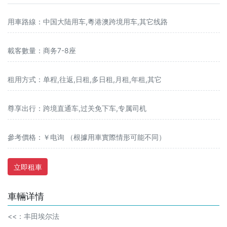
用車路線：中国大陆用车,粵港澳跨境用车,其它线路
載客數量：商务7-8座
租用方式：单程,往返,日租,多日租,月租,年租,其它
尊享出行：跨境直通车,过关免下车,专属司机
參考價格：￥电询 （根據用車實際情形可能不同）
立即租車
車輛详情
<<：
丰田埃尔法