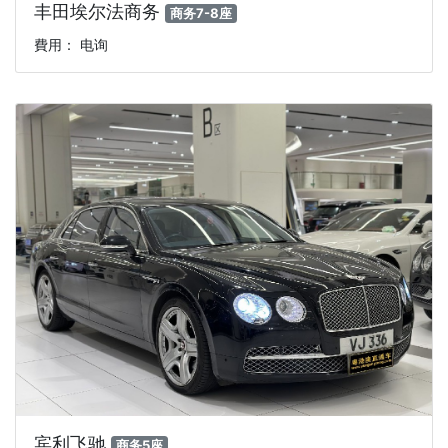
丰田埃尔法商务
商务7-8座
費用： 电询
宾利飞驰
商务5座