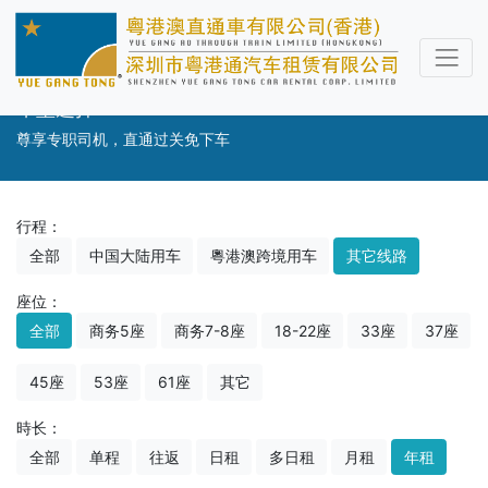
车型选择
尊享专职司机，直通过关免下车
行程：
全部
中国大陆用车
粵港澳跨境用车
其它线路
座位：
全部
商务5座
商务7-8座
18-22座
33座
37座
45座
53座
61座
其它
時长：
全部
单程
往返
日租
多日租
月租
年租