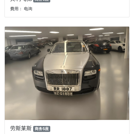
費用： 电询
劳斯莱斯
商务5座