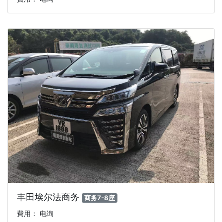
丰田埃尔法商务
商务7-8座
費用： 电询