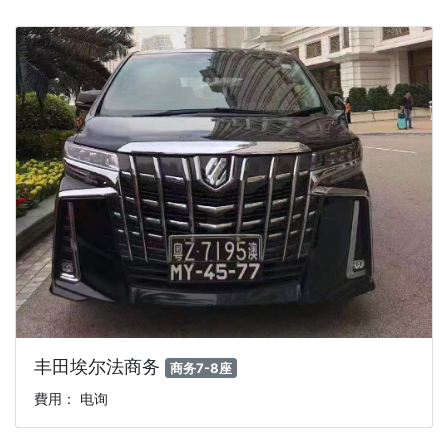
丰田埃尔法商务
商务7-8座
費用： 电询