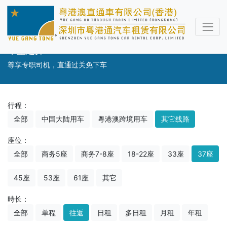
车型选择
尊享专职司机，直通过关免下车
行程：
全部
中国大陆用车
粵港澳跨境用车
其它线路
座位：
全部
商务5座
商务7-8座
18-22座
33座
37座
45座
53座
61座
其它
時长：
全部
单程
往返
日租
多日租
月租
年租