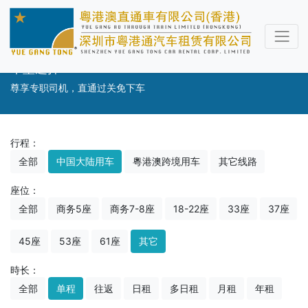
车型选择
尊享专职司机，直通过关免下车
行程：
全部
中国大陆用车
粵港澳跨境用车
其它线路
座位：
全部
商务5座
商务7-8座
18-22座
33座
37座
45座
53座
61座
其它
時长：
全部
单程
往返
日租
多日租
月租
年租